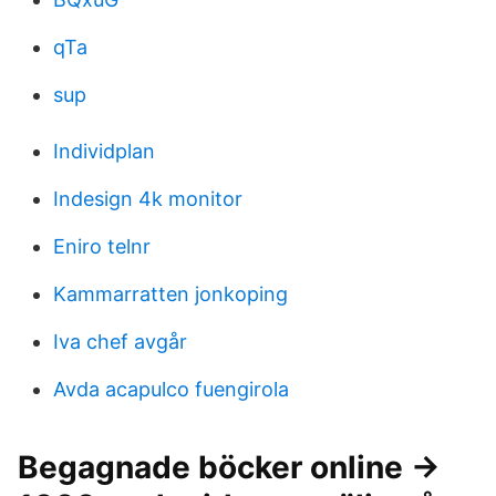
qTa
sup
Individplan
Indesign 4k monitor
Eniro telnr
Kammarratten jonkoping
Iva chef avgår
Avda acapulco fuengirola
Begagnade böcker online →